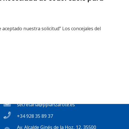
aceptado nuestra solicitud” Los concejales del
Contacto
secretaria@pplanzarote.es
+34 928 35 89 37
Av. Alcalde Ginés de la Hoz, 12, 35500