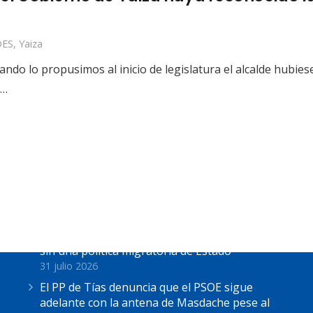
ES
,
Yaiza
 lo propusimos al inicio de legislatura el alcalde hubiese 
n…
Últimas Noticias
Astrid Pérez: “Lanzarote y toda Canarias se
solidariza con Ceuta: España no puede seguir
sin una política migratoria de Estado”
31 julio 2026
El PP de Tías denuncia que el PSOE sigue
adelante con la antena de Masdache pese al