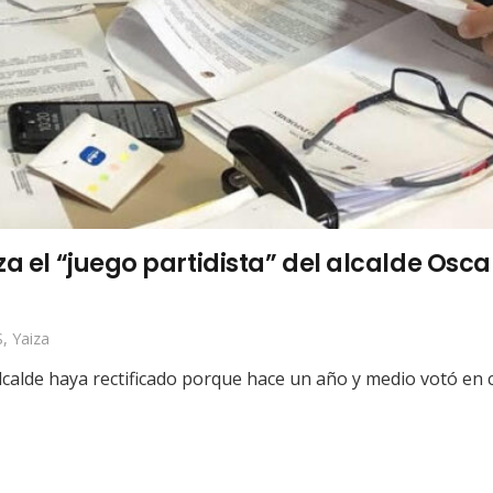
za el “juego partidista” del alcalde Osc
S
,
Yaiza
calde haya rectificado porque hace un año y medio votó en c