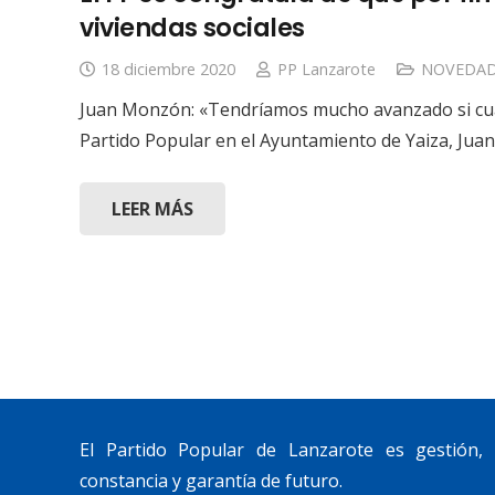
viviendas sociales
18 diciembre 2020
PP Lanzarote
NOVEDAD
Juan Monzón: «Tendríamos mucho avanzado si cuando
Partido Popular en el Ayuntamiento de Yaiza, Jua
LEER MÁS
«Lanzarote, nuestro momento».
Trabajamos por construir un futuro para
Lanzarote y La Graciosa, como desean
nuestros vecinos.
El Partido Popular de Lanzarote es gestión,
constancia y garantía de futuro.