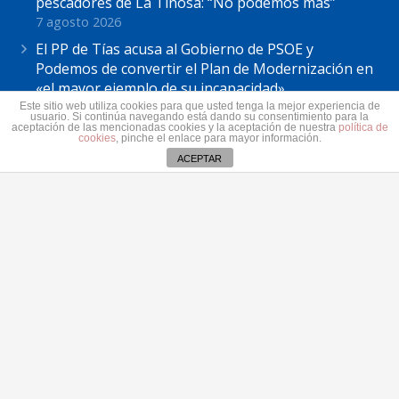
pescadores de La Tiñosa: “No podemos más”
7 agosto 2026
El PP de Tías acusa al Gobierno de PSOE y
Podemos de convertir el Plan de Modernización en
«el mayor ejemplo de su incapacidad»
7 agosto 2026
Este sitio web utiliza cookies para que usted tenga la mejor experiencia de
usuario. Si continúa navegando está dando su consentimiento para la
aceptación de las mencionadas cookies y la aceptación de nuestra
política de
Astrid Pérez: “Lanzarote y toda Canarias se
cookies
, pinche el enlace para mayor información.
solidariza con Ceuta: España no puede seguir sin
ACEPTAR
una política migratoria de Estado”
31 julio 2026
Contacto
secretaria@pplanzarote.es
+34 928 35 89 37
Aviso de cookies
Av. Alcalde Ginés de la Hoz, 12, 35500 Arrecife,
Las Palmas