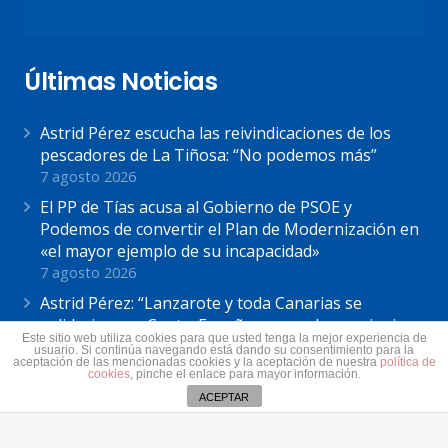
Últimas Noticias
Astrid Pérez escucha las reivindicaciones de los
pescadores de La Tiñosa: “No podemos más”
7 agosto 2026
El PP de Tías acusa al Gobierno de PSOE y
Podemos de convertir el Plan de Modernización en
«el mayor ejemplo de su incapacidad»
7 agosto 2026
Astrid Pérez: “Lanzarote y toda Canarias se
solidariza con Ceuta: España no puede seguir sin
Este sitio web utiliza cookies para que usted tenga la mejor experiencia de
una política migratoria de Estado”
usuario. Si continúa navegando está dando su consentimiento para la
aceptación de las mencionadas cookies y la aceptación de nuestra
política de
31 julio 2026
cookies
, pinche el enlace para mayor información.
ACEPTAR
Contacto