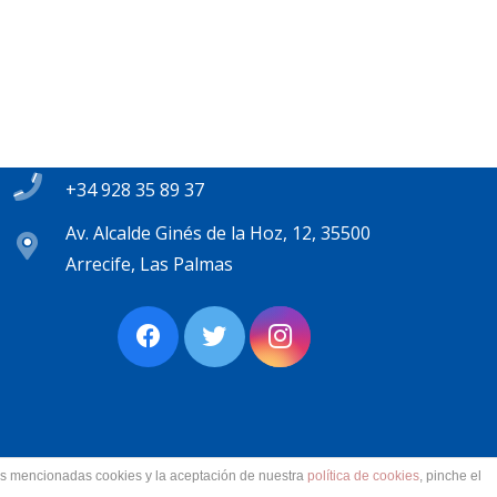
Contacto
secretaria@pplanzarote.es
+34 928 35 89 37
Av. Alcalde Ginés de la Hoz, 12, 35500
Arrecife, Las Palmas
las mencionadas cookies y la aceptación de nuestra
política de cookies
, pinche el