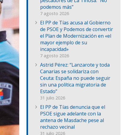
pescadores de La Tiñosa: “No
podemos más”
7 agosto 2026
El PP de Tías acusa al Gobierno
de PSOE y Podemos de convertir
el Plan de Modernización en «el
mayor ejemplo de su
incapacidad»
7 agosto 2026
Astrid Pérez: “Lanzarote y toda
Canarias se solidariza con
Ceuta: España no puede seguir
sin una política migratoria de
Estado”
31 julio 2026
El PP de Tías denuncia que el
PSOE sigue adelante con la
antena de Masdache pese al
rechazo vecinal
31 julio 2026