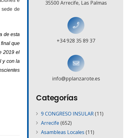
aciones e
35500 Arrecife, Las Palmas
a sede de
ia de esta
+34 928 35 89 37
final que
e 2019 el
 y con la
nscientes
info@pplanzarote.es
Categorías
9 CONGRESO INSULAR
(11)
Arrecife
(652)
Asambleas Locales
(11)