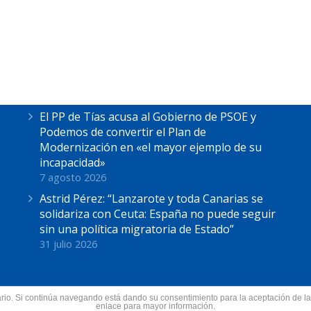
Últimas Noticias
Astrid Pérez escucha las reivindicaciones de
los pescadores de La Tiñosa: “No podemos
más”
7 agosto 2026
El PP de Tías acusa al Gobierno de PSOE y
Podemos de convertir el Plan de
Modernización en «el mayor ejemplo de su
incapacidad»
7 agosto 2026
Astrid Pérez: “Lanzarote y toda Canarias se
solidariza con Ceuta: España no puede seguir
sin una política migratoria de Estado”
31 julio 2026
suario. Si continúa navegando está dando su consentimiento para la aceptación de 
nzarote.
enlace para mayor información.