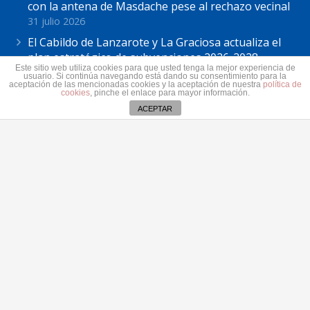
con la antena de Masdache pese al rechazo vecinal
31 julio 2026
El Cabildo de Lanzarote y La Graciosa actualiza el
plan estratégico de subvenciones 2026-2028
Este sitio web utiliza cookies para que usted tenga la mejor experiencia de
30 julio 2026
usuario. Si continúa navegando está dando su consentimiento para la
aceptación de las mencionadas cookies y la aceptación de nuestra
política de
cookies
, pinche el enlace para mayor información.
ACEPTAR
Contacto
secretaria@pplanzarote.es
+34 928 35 89 37
Av. Alcalde Ginés de la Hoz, 12, 35500 Arrecife,
Las Palmas
Aviso de cookies
© 2022 Partido Popular de Lanzarote.