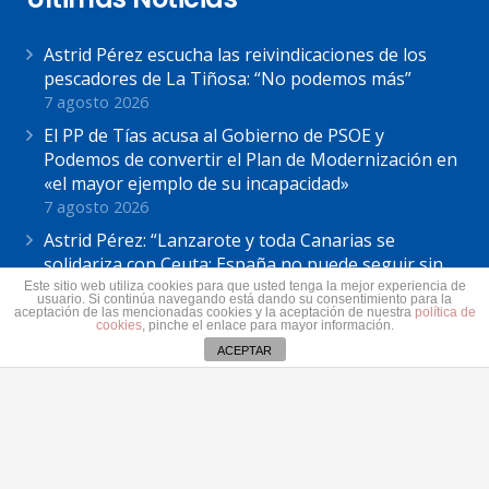
Astrid Pérez escucha las reivindicaciones de los
pescadores de La Tiñosa: “No podemos más”
7 agosto 2026
El PP de Tías acusa al Gobierno de PSOE y
Podemos de convertir el Plan de Modernización en
«el mayor ejemplo de su incapacidad»
7 agosto 2026
Astrid Pérez: “Lanzarote y toda Canarias se
solidariza con Ceuta: España no puede seguir sin
una política migratoria de Estado”
Este sitio web utiliza cookies para que usted tenga la mejor experiencia de
usuario. Si continúa navegando está dando su consentimiento para la
31 julio 2026
aceptación de las mencionadas cookies y la aceptación de nuestra
política de
cookies
, pinche el enlace para mayor información.
ACEPTAR
Contacto
secretaria@pplanzarote.es
+34 928 35 89 37