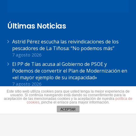
Últimas Noticias
Astrid Pérez escucha las reivindicaciones de los
pescadores de La Tiñosa: “No podemos más”
7 agosto 2026
El PP de Tías acusa al Gobierno de PSOE y
Podemos de convertir el Plan de Modernización en
«el mayor ejemplo de su incapacidad»
7 agosto 2026
Este sitio web utiliza cookies para que usted tenga la mejor experiencia de
Astrid Pérez: “Lanzarote y toda Canarias se
usuario. Si continúa navegando está dando su consentimiento para la
aceptación de las mencionadas cookies y la aceptación de nuestra
política de
solidariza con Ceuta: España no puede seguir sin
cookies
, pinche el enlace para mayor información.
una política migratoria de Estado”
ACEPTAR
31 julio 2026
Contacto