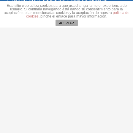
solidariza con Ceuta: España no puede seguir sin
Este sitio web utiliza cookies para que usted tenga la mejor experiencia de
usuario. Si continúa navegando está dando su consentimiento para la
una política migratoria de Estado”
aceptación de las mencionadas cookies y la aceptación de nuestra
política de
cookies
, pinche el enlace para mayor información.
31 julio 2026
ACEPTAR
Contacto
secretaria@pplanzarote.es
+34 928 35 89 37
Av. Alcalde Ginés de la Hoz, 12, 35500 Arrecife,
Las Palmas
Aviso de cookies
© 2022 Partido Popular de Lanzarote.
Fotos portada Jeziel Martín