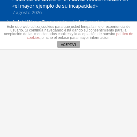
«el mayor ejemplo de su incapacidad»
7 agosto 2026
Astrid Pérez: “Lanzarote y toda Canarias se
Este sitio web utiliza cookies para que usted tenga la mejor experiencia de
solidariza con Ceuta: España no puede seguir sin
usuario. Si continúa navegando está dando su consentimiento para la
aceptación de las mencionadas cookies y la aceptación de nuestra
política de
una política migratoria de Estado”
cookies
, pinche el enlace para mayor información.
31 julio 2026
ACEPTAR
Contacto
secretaria@pplanzarote.es
+34 928 35 89 37
Av. Alcalde Ginés de la Hoz, 12, 35500 Arrecife,
Las Palmas
Aviso de cookies