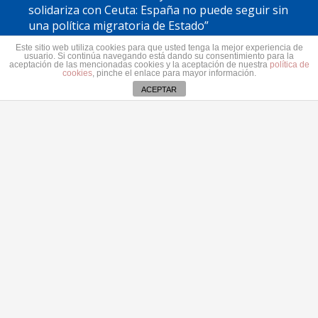
solidariza con Ceuta: España no puede seguir sin
una política migratoria de Estado”
31 julio 2026
Este sitio web utiliza cookies para que usted tenga la mejor experiencia de
usuario. Si continúa navegando está dando su consentimiento para la
El PP de Tías denuncia que el PSOE sigue adelante
aceptación de las mencionadas cookies y la aceptación de nuestra
política de
cookies
, pinche el enlace para mayor información.
con la antena de Masdache pese al rechazo vecinal
ACEPTAR
31 julio 2026
El Cabildo de Lanzarote y La Graciosa actualiza el
plan estratégico de subvenciones 2026-2028
30 julio 2026
Contacto
secretaria@pplanzarote.es
Aviso de cookies
+34 928 35 89 37
Av. Alcalde Ginés de la Hoz, 12, 35500 Arrecife,
Las Palmas