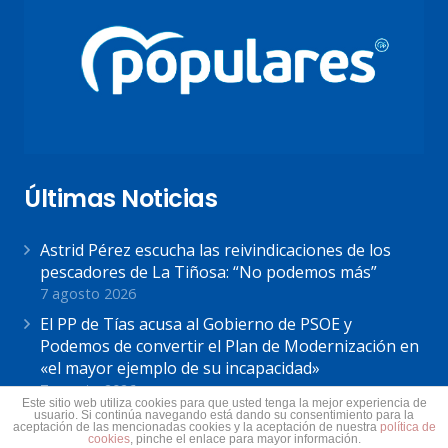
Últimas Noticias
Astrid Pérez escucha las reivindicaciones de los
pescadores de La Tiñosa: “No podemos más”
7 agosto 2026
El PP de Tías acusa al Gobierno de PSOE y
Podemos de convertir el Plan de Modernización en
«el mayor ejemplo de su incapacidad»
7 agosto 2026
Este sitio web utiliza cookies para que usted tenga la mejor experiencia de
usuario. Si continúa navegando está dando su consentimiento para la
Astrid Pérez: “Lanzarote y toda Canarias se
aceptación de las mencionadas cookies y la aceptación de nuestra
política de
solidariza con Ceuta: España no puede seguir sin
cookies
, pinche el enlace para mayor información.