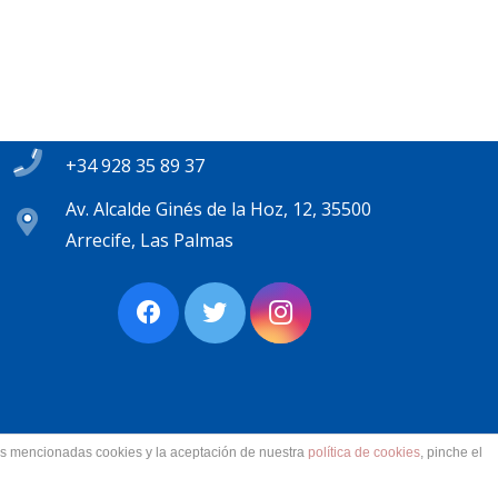
Contacto
secretaria@pplanzarote.es
+34 928 35 89 37
Av. Alcalde Ginés de la Hoz, 12, 35500
Arrecife, Las Palmas
las mencionadas cookies y la aceptación de nuestra
política de cookies
, pinche el
ervados.
Aviso Legal. Accesibilidad. Contacto.