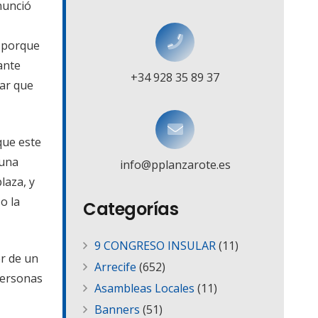
nunció
 porque
ante
+34 928 35 89 37
har que
que este
 una
info@pplanzarote.es
laza, y
o la
Categorías
9 CONGRESO INSULAR
(11)
r de un
Arrecife
(652)
 personas
Asambleas Locales
(11)
Banners
(51)