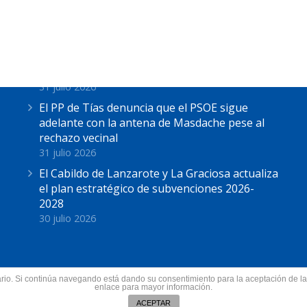
Últimas Noticias
Astrid Pérez: “Lanzarote y toda Canarias se
solidariza con Ceuta: España no puede seguir
sin una política migratoria de Estado”
31 julio 2026
El PP de Tías denuncia que el PSOE sigue
adelante con la antena de Masdache pese al
rechazo vecinal
31 julio 2026
El Cabildo de Lanzarote y La Graciosa actualiza
el plan estratégico de subvenciones 2026-
2028
30 julio 2026
suario. Si continúa navegando está dando su consentimiento para la aceptación de 
nzarote.
enlace para mayor información.
Todos los derechos res
ín
ACEPTAR