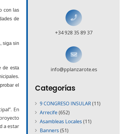
o con las
idades de
+34 928 35 89 37
 siga sin
e de esta
info@pplanzarote.es
icipales.
probar el
Categorías
9 CONGRESO INSULAR
(11)
ipal”. En
Arrecife
(652)
 proyecto
Asambleas Locales
(11)
d a estar
Banners
(51)