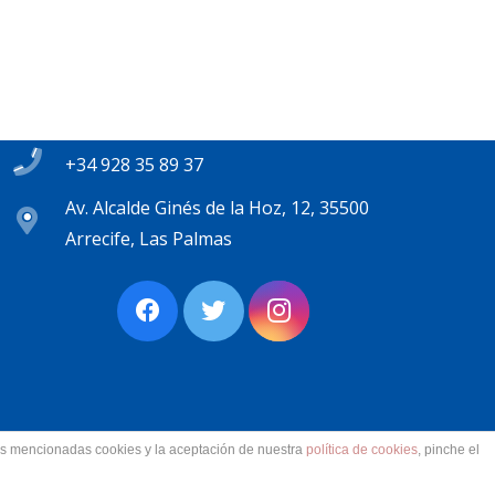
Contacto
secretaria@pplanzarote.es
+34 928 35 89 37
Av. Alcalde Ginés de la Hoz, 12, 35500
Arrecife, Las Palmas
las mencionadas cookies y la aceptación de nuestra
política de cookies
, pinche el
ervados.
Aviso Legal. Accesibilidad. Contacto.