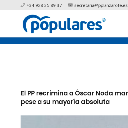
+34 928 35 89 37
secretaria@pplanzarote.es
El PP recrimina a Óscar Noda ma
pese a su mayoría absoluta