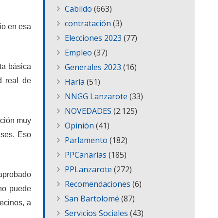
Cabildo
(663)
contratación
(3)
io en esa
Elecciones 2023
(77)
Empleo
(37)
Generales 2023
(16)
ta básica
Haría
(51)
ad real de
NNGG Lanzarote
(33)
NOVEDADES
(2.125)
ución muy
Opinión
(41)
eses. Eso
Parlamento
(182)
PPCanarias
(185)
PPLanzarote
(272)
 aprobado
Recomendaciones
(6)
 no puede
San Bartolomé
(87)
ecinos, a
Servicios Sociales
(43)