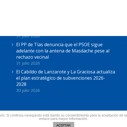
Últimas Noticias
Astrid Pérez: “Lanzarote y toda Canarias se
solidariza con Ceuta: España no puede seguir
sin una política migratoria de Estado”
31 julio 2026
El PP de Tías denuncia que el PSOE sigue
adelante con la antena de Masdache pese al
rechazo vecinal
31 julio 2026
El Cabildo de Lanzarote y La Graciosa actualiza
el plan estratégico de subvenciones 2026-
2028
30 julio 2026
suario. Si continúa navegando está dando su consentimiento para la aceptación de 
nzarote.
enlace para mayor información.
Todos los derechos res
ín
ACEPTAR