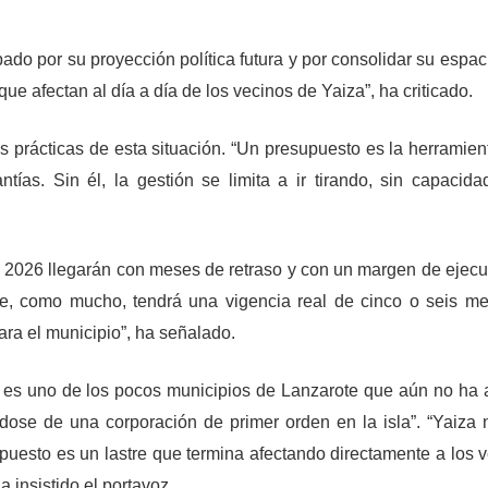
do por su proyección política futura y por consolidar su espac
e afectan al día a día de los vecinos de Yaiza”, ha criticado.
prácticas de esta situación. “Un presupuesto es la herramien
rantías. Sin él, la gestión se limita a ir tirando, sin capacid
de 2026 llegarán con meses de retraso y con un margen de ejec
e, como mucho, tendrá una vigencia real de cinco o seis m
ra el municipio”, ha señalado.
 es uno de los pocos municipios de Lanzarote que aún no ha
ndose de una corporación de primer orden en la isla”. “Yaiza
puesto es un lastre que termina afectando directamente a los v
a insistido el portavoz.