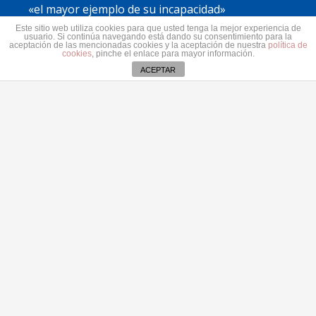
«el mayor ejemplo de su incapacidad»
7 agosto 2026
Este sitio web utiliza cookies para que usted tenga la mejor experiencia de
usuario. Si continúa navegando está dando su consentimiento para la
Astrid Pérez: “Lanzarote y toda Canarias se
aceptación de las mencionadas cookies y la aceptación de nuestra
política de
cookies
, pinche el enlace para mayor información.
solidariza con Ceuta: España no puede seguir sin
ACEPTAR
una política migratoria de Estado”
31 julio 2026
Contacto
secretaria@pplanzarote.es
+34 928 35 89 37
Aviso de cookies
Av. Alcalde Ginés de la Hoz, 12, 35500 Arrecife,
Las Palmas