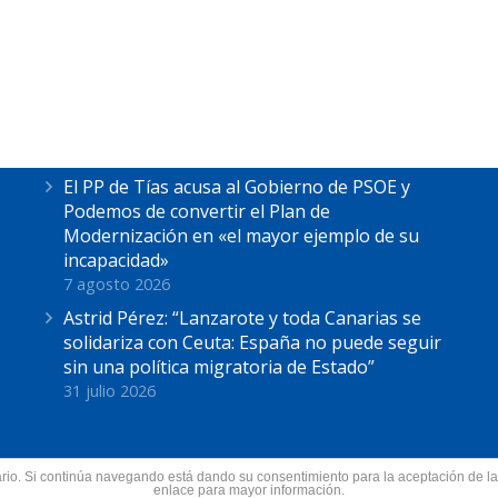
Últimas Noticias
Astrid Pérez escucha las reivindicaciones de
los pescadores de La Tiñosa: “No podemos
más”
7 agosto 2026
El PP de Tías acusa al Gobierno de PSOE y
Podemos de convertir el Plan de
Modernización en «el mayor ejemplo de su
incapacidad»
7 agosto 2026
Astrid Pérez: “Lanzarote y toda Canarias se
solidariza con Ceuta: España no puede seguir
sin una política migratoria de Estado”
31 julio 2026
suario. Si continúa navegando está dando su consentimiento para la aceptación de 
nzarote.
enlace para mayor información.