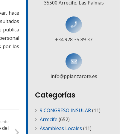
35500 Arrecife, Las Palmas
var, hace
sultados
e publica
 personal
+34 928 35 89 37
s por los
info@pplanzarote.es
Categorías
9 CONGRESO INSULAR
(11)
Arrecife
(652)
iente
o del
Asambleas Locales
(11)