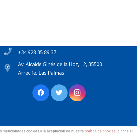
Contacto
secretaria@pplanzarote.es
+34 928 35 89 37
Av. Alcalde Ginés de la Hoz, 12, 35500
Arrecife, Las Palmas
las mencionadas cookies y la aceptación de nuestra
política de cookies
, pinche el