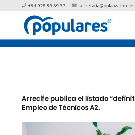
+34 928 35 89 37
secretaria@pplanzarote.es
Arrecife publica el listado “defini
Empleo de Técnicos A2.