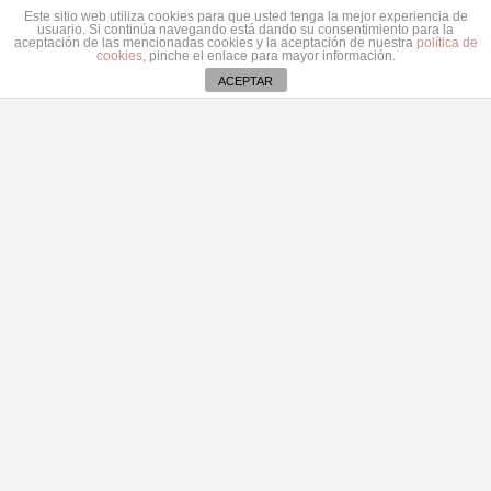
con la antena de Masdache pese al rechazo vecinal
Este sitio web utiliza cookies para que usted tenga la mejor experiencia de
31 julio 2026
usuario. Si continúa navegando está dando su consentimiento para la
aceptación de las mencionadas cookies y la aceptación de nuestra
política de
cookies
, pinche el enlace para mayor información.
El Cabildo de Lanzarote y La Graciosa actualiza el
ACEPTAR
plan estratégico de subvenciones 2026-2028
30 julio 2026
Contacto
secretaria@pplanzarote.es
+34 928 35 89 37
Aviso de cookies
Av. Alcalde Ginés de la Hoz, 12, 35500 Arrecife,
Las Palmas
© 2022 Partido Popular de Lanzarote.