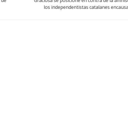
 de
Graciosa se posicione en contra de la amnist
los independentistas catalanes encaus