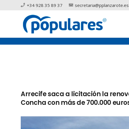
+34 928 35 89 37
secretaria@pplanzarote.es
Arrecife saca a licitación la ren
Concha con más de 700.000 euros