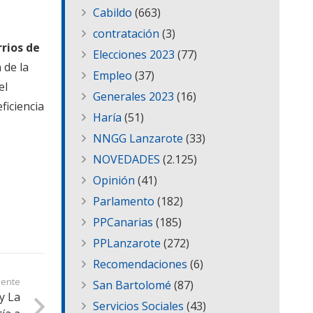
Cabildo
(663)
contratación
(3)
rrios de
Elecciones 2023
(77)
 de la
Empleo
(37)
el
Generales 2023
(16)
ficiencia
Haría
(51)
NNGG Lanzarote
(33)
NOVEDADES
(2.125)
Opinión
(41)
Parlamento
(182)
PPCanarias
(185)
PPLanzarote
(272)
Recomendaciones
(6)
iente
San Bartolomé
(87)
y La
Servicios Sociales
(43)