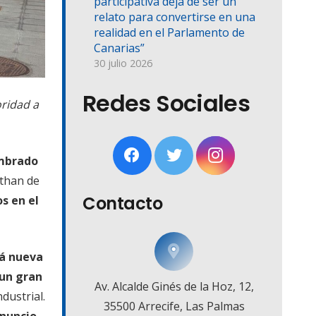
participativa deja de ser un
relato para convertirse en una
realidad en el Parlamento de
Canarias”
30 julio 2026
Redes Sociales
ridad a
umbrado
athan de
Contacto
s en el
rá nueva
 un gran
Av. Alcalde Ginés de la Hoz, 12,
dustrial.
35500 Arrecife, Las Palmas
anuncio