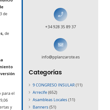
de
13 de
+34 928 35 89 37
s,
de
info@pplanzarote.es
ha
miento
Categorías
nversión
9 CONGRESO INSULAR
(11)
Arrecife
(652)
 para el
Asambleas Locales
(11)
19,06
ertas y
Banners
(51)