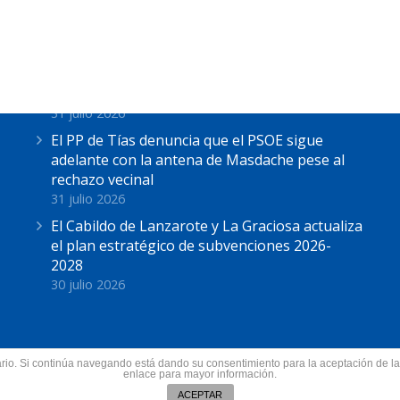
Últimas Noticias
Astrid Pérez: “Lanzarote y toda Canarias se
solidariza con Ceuta: España no puede seguir
sin una política migratoria de Estado”
31 julio 2026
El PP de Tías denuncia que el PSOE sigue
adelante con la antena de Masdache pese al
rechazo vecinal
31 julio 2026
El Cabildo de Lanzarote y La Graciosa actualiza
el plan estratégico de subvenciones 2026-
2028
30 julio 2026
suario. Si continúa navegando está dando su consentimiento para la aceptación de 
nzarote.
enlace para mayor información.
Todos los derechos res
ín
ACEPTAR