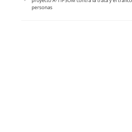
proyecto A-TIPSOM contra la trata y el tráfico
personas
«Lanzarote, nuestro momento».