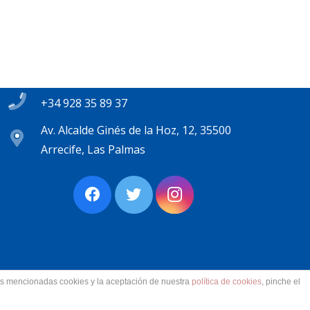
Contacto
secretaria@pplanzarote.es
+34 928 35 89 37
Av. Alcalde Ginés de la Hoz, 12, 35500
Arrecife, Las Palmas
las mencionadas cookies y la aceptación de nuestra
política de cookies
, pinche el
ervados.
Aviso Legal. Accesibilidad. Contacto.