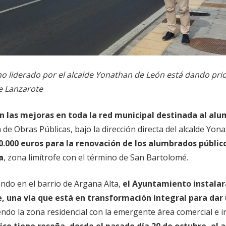
 liderado por el alcalde Yonathan de León está dando prio
de Lanzarote
n las mejoras en toda la red municipal destinada al al
 de Obras Públicas, bajo la dirección directa del alcalde Yon
0.000 euros para la renovación de los alumbrados público
a
, zona limítrofe con el término de San Bartolomé.
ndo en el barrio de Argana Alta,
el Ayuntamiento instala
e, una vía que está en transformación integral para dar
ndo la zona residencial con la emergente área comercial e in
co tiene reseña, desde el pasado día 20 de octubre, el 