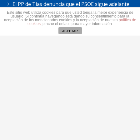
El PP de Tías denuncia que el PSOE sigue adelante
con la antena de Masdache pese al rechazo vecinal
Este sitio web utiliza cookies para que usted tenga la mejor experiencia de
usuario. Si continúa navegando está dando su consentimiento para la
31 julio 2026
aceptación de las mencionadas cookies y la aceptación de nuestra
política de
cookies
, pinche el enlace para mayor información.
El Cabildo de Lanzarote y La Graciosa actualiza el
ACEPTAR
plan estratégico de subvenciones 2026-2028
30 julio 2026
Contacto
secretaria@pplanzarote.es
+34 928 35 89 37
Aviso de cookies
Av. Alcalde Ginés de la Hoz, 12, 35500 Arrecife,
Las Palmas