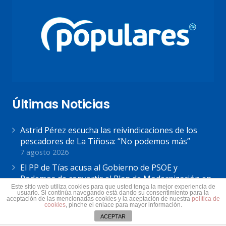
Últimas Noticias
Astrid Pérez escucha las reivindicaciones de los
pescadores de La Tiñosa: “No podemos más”
7 agosto 2026
El PP de Tías acusa al Gobierno de PSOE y
Podemos de convertir el Plan de Modernización en
Este sitio web utiliza cookies para que usted tenga la mejor experiencia de
«el mayor ejemplo de su incapacidad»
usuario. Si continúa navegando está dando su consentimiento para la
aceptación de las mencionadas cookies y la aceptación de nuestra
política de
7 agosto 2026
cookies
, pinche el enlace para mayor información.
Astrid Pérez: “Lanzarote y toda Canarias se
ACEPTAR