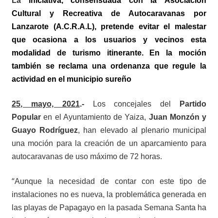
La
iniciativa
,
consensuad
a
con
la
Asociaci
ón
Cultural y Recreativa de Autocaravanas por
Lanzarote (A.C.R.A.L), pretende evitar el malestar
que ocasiona a los
usuario
s y vecinos esta
modalidad de turismo itinerante.
En la moción
tambié
n se reclama una ordenanza
que
regul
e la
actividad en el municipio sureño
25
, mayo, 2021
.-
Los concejales del
Partido
Popular
en el Ayuntamiento de Yaiza,
Juan Monzón y
Guayo Rodríguez
, han elevado al plenario municipal
una moción para la creación de un aparcamiento para
autocaravanas de uso má
ximo de 72 horas.
“
Aunque la necesidad de contar con este tipo de
instalaciones no es nueva, la problemática generada en
las playas de Papagayo en la pasada Semana Santa ha