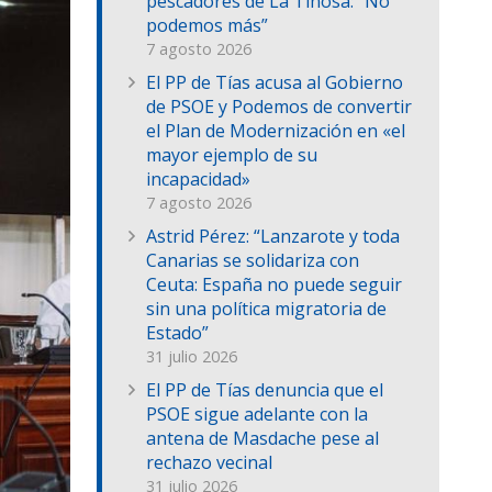
pescadores de La Tiñosa: “No
podemos más”
7 agosto 2026
El PP de Tías acusa al Gobierno
de PSOE y Podemos de convertir
el Plan de Modernización en «el
mayor ejemplo de su
incapacidad»
7 agosto 2026
Astrid Pérez: “Lanzarote y toda
Canarias se solidariza con
Ceuta: España no puede seguir
sin una política migratoria de
Estado”
31 julio 2026
El PP de Tías denuncia que el
PSOE sigue adelante con la
antena de Masdache pese al
rechazo vecinal
31 julio 2026