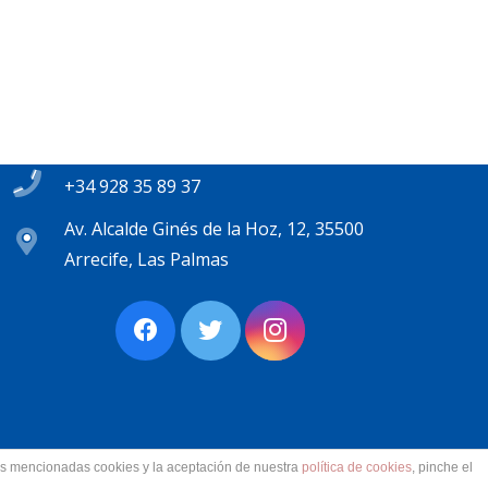
Contacto
secretaria@pplanzarote.es
+34 928 35 89 37
Av. Alcalde Ginés de la Hoz, 12, 35500
Arrecife, Las Palmas
las mencionadas cookies y la aceptación de nuestra
política de cookies
, pinche el