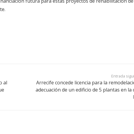
inanciación futura para estas proyectos de rehabilitación de
te.
Entrada sigu
o al
Arrecife concede licencia para la remodelaci
ue
adecuación de un edificio de 5 plantas en la 