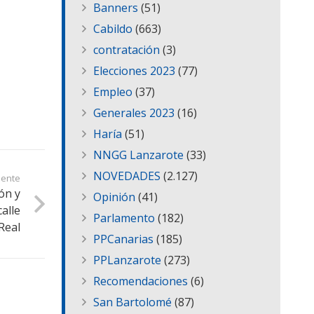
Banners
(51)
Cabildo
(663)
contratación
(3)
Elecciones 2023
(77)
Empleo
(37)
Generales 2023
(16)
Haría
(51)
NNGG Lanzarote
(33)
NOVEDADES
(2.127)
iente
ón y
Opinión
(41)
calle
Parlamento
(182)
Real
PPCanarias
(185)
PPLanzarote
(273)
Recomendaciones
(6)
San Bartolomé
(87)