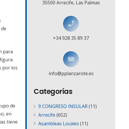
35500 Arrecife, Las Palmas
a
l de
+34 928 35 89 37
ón para
figura
 por los
info@pplanzarote.es
Categorías
rupo de
9 CONGRESO INSULAR
(11)
so, en
Arrecife
(652)
ias tiene
Asambleas Locales
(11)