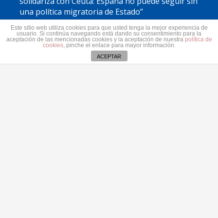
solidariza con Ceuta: España no puede seguir sin
una política migratoria de Estado”
31 julio 2026
Este sitio web utiliza cookies para que usted tenga la mejor experiencia de
usuario. Si continúa navegando está dando su consentimiento para la
El PP de Tías denuncia que el PSOE sigue adelante
aceptación de las mencionadas cookies y la aceptación de nuestra
política de
cookies
, pinche el enlace para mayor información.
con la antena de Masdache pese al rechazo vecinal
ACEPTAR
31 julio 2026
El Cabildo de Lanzarote y La Graciosa actualiza el
plan estratégico de subvenciones 2026-2028
30 julio 2026
Contacto
secretaria@pplanzarote.es
Aviso de cookies
+34 928 35 89 37
Av. Alcalde Ginés de la Hoz, 12, 35500 Arrecife,
Las Palmas