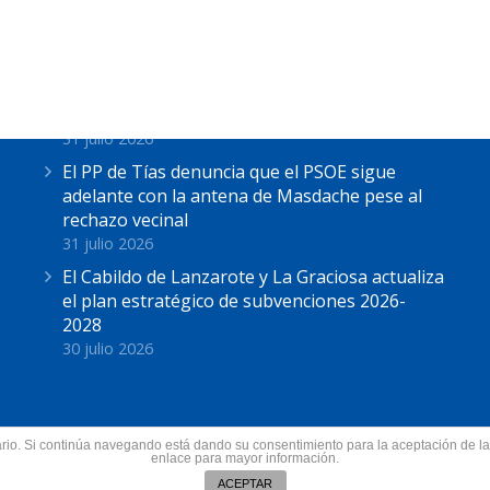
Últimas Noticias
Astrid Pérez: “Lanzarote y toda Canarias se
solidariza con Ceuta: España no puede seguir
sin una política migratoria de Estado”
31 julio 2026
El PP de Tías denuncia que el PSOE sigue
adelante con la antena de Masdache pese al
rechazo vecinal
31 julio 2026
El Cabildo de Lanzarote y La Graciosa actualiza
el plan estratégico de subvenciones 2026-
2028
30 julio 2026
suario. Si continúa navegando está dando su consentimiento para la aceptación de 
nzarote.
enlace para mayor información.
Todos los derechos res
ín
ACEPTAR