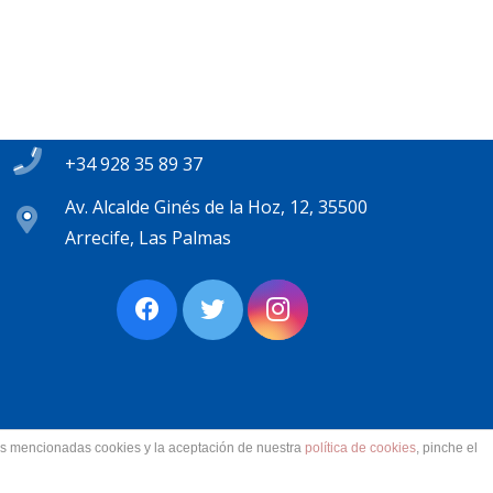
Contacto
secretaria@pplanzarote.es
+34 928 35 89 37
Av. Alcalde Ginés de la Hoz, 12, 35500
Arrecife, Las Palmas
las mencionadas cookies y la aceptación de nuestra
política de cookies
, pinche el
ervados.
Aviso Legal. Accesibilidad. Contacto.