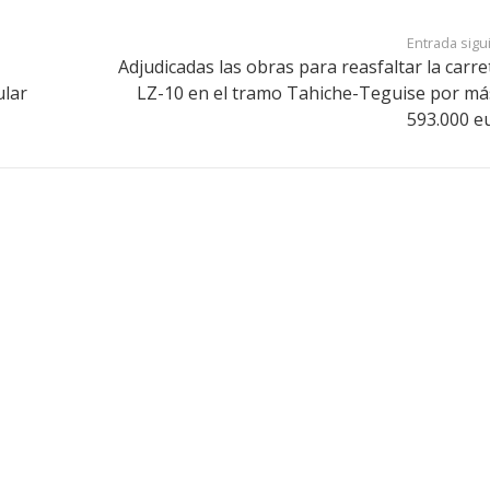
Entrada sigu
a
Adjudicadas las obras para reasfaltar la carre
ular
LZ-10 en el tramo Tahiche-Teguise por má
593.000 e