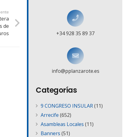
iente
tera
s de
uros
+34 928 35 89 37
info@pplanzarote.es
Categorías
9 CONGRESO INSULAR
(11)
Arrecife
(652)
Asambleas Locales
(11)
Banners
(51)