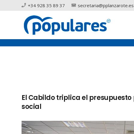
+34 928 35 89 37
secretaria@pplanzarote.es
El Cabildo triplica el presupues
social