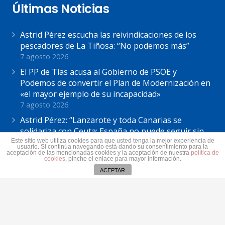
Últimas Noticias
Astrid Pérez escucha las reivindicaciones de los
pescadores de La Tiñosa: “No podemos más”
7 agosto 2026
El PP de Tías acusa al Gobierno de PSOE y
Podemos de convertir el Plan de Modernización en
«el mayor ejemplo de su incapacidad»
7 agosto 2026
Astrid Pérez: “Lanzarote y toda Canarias se
solidariza con Ceuta: España no puede seguir sin
una política migratoria de Estado”
Este sitio web utiliza cookies para que usted tenga la mejor experiencia de
usuario. Si continúa navegando está dando su consentimiento para la
31 julio 2026
aceptación de las mencionadas cookies y la aceptación de nuestra
política de
cookies
, pinche el enlace para mayor información.
ACEPTAR
Contacto
secretaria@pplanzarote.es