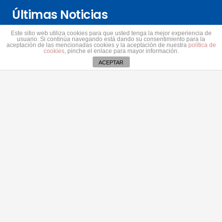
Últimas Noticias
Este sitio web utiliza cookies para que usted tenga la mejor experiencia de
Astrid Pérez: “Lanzarote y toda Canarias se
usuario. Si continúa navegando está dando su consentimiento para la
aceptación de las mencionadas cookies y la aceptación de nuestra
política de
solidariza con Ceuta: España no puede seguir sin
cookies
, pinche el enlace para mayor información.
una política migratoria de Estado”
ACEPTAR
31 julio 2026
El PP de Tías denuncia que el PSOE sigue adelante
con la antena de Masdache pese al rechazo vecinal
31 julio 2026
El Cabildo de Lanzarote y La Graciosa actualiza el
plan estratégico de subvenciones 2026-2028
30 julio 2026
Aviso de cookies
Contacto
secretaria@pplanzarote.es
+34 928 35 89 37