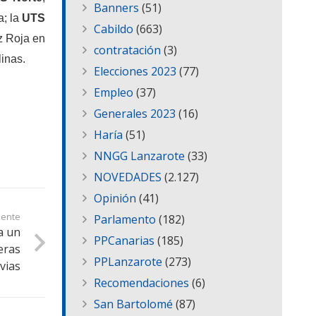
Banners
(51)
a; la
UTS
Cabildo
(663)
z Roja en
contratación
(3)
linas.
Elecciones 2023
(77)
Empleo
(37)
Generales 2023
(16)
Haría
(51)
NNGG Lanzarote
(33)
NOVEDADES
(2.127)
Opinión
(41)
iente
Parlamento
(182)
a un
PPCanarias
(185)
eras
PPLanzarote
(273)
vias
Recomendaciones
(6)
San Bartolomé
(87)