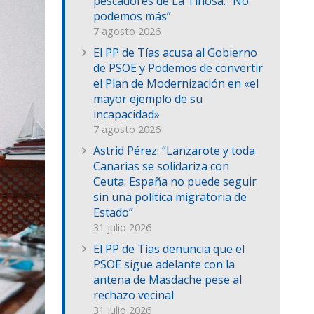
pescadores de La Tiñosa: “No
podemos más”
7 agosto 2026
El PP de Tías acusa al Gobierno
de PSOE y Podemos de convertir
el Plan de Modernización en «el
mayor ejemplo de su
incapacidad»
7 agosto 2026
Astrid Pérez: “Lanzarote y toda
Canarias se solidariza con
Ceuta: España no puede seguir
sin una política migratoria de
Estado”
31 julio 2026
El PP de Tías denuncia que el
PSOE sigue adelante con la
antena de Masdache pese al
rechazo vecinal
31 julio 2026