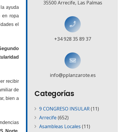
35500 Arrecife, Las Palmas
e la ayuda
o en ropa
idades el
+34 928 35 89 37
Segundo
tularidad
info@pplanzarote.es
er recibir
amiliar de
Categorías
ar, bien a
9 CONGRESO INSULAR
(11)
Arrecife
(652)
endencias
Asambleas Locales
(11)
S Norte
,