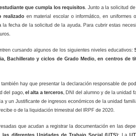
estudiante que cumpla los requisitos
. Junto a la solicitud d
o realizado
en material escolar o informático, en uniformes 
 la fecha de la solicitud de la ayuda. Para cubrir estas neces
uros.
ntren cursando algunos de los siguientes niveles educativos:
ia, Bachillerato y ciclos de Grado Medio, en centros de ti
ado también hay que presentar la declaración responsable de pod
ad del pago,
el alta a terceros
, DNI del alumno y de la unidad f
la y un Justificante de ingresos económicos de la unidad famili
recibe o de la liquidación trimestral del IRPF de 2020.
eresadas que acudan a registrar la documentación en las dep
 las diferentes Unidades de Trabajo Social (UTS):
La
UT