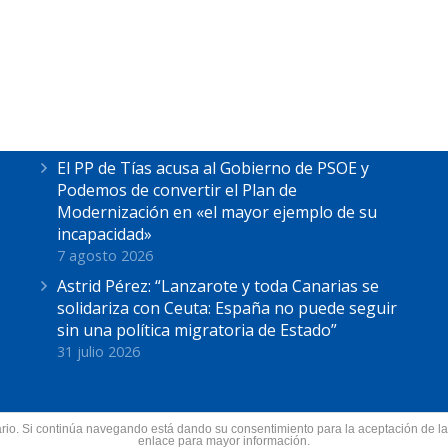
Últimas Noticias
Astrid Pérez escucha las reivindicaciones de
los pescadores de La Tiñosa: “No podemos
más”
7 agosto 2026
El PP de Tías acusa al Gobierno de PSOE y
Podemos de convertir el Plan de
Modernización en «el mayor ejemplo de su
incapacidad»
7 agosto 2026
Astrid Pérez: “Lanzarote y toda Canarias se
solidariza con Ceuta: España no puede seguir
sin una política migratoria de Estado”
31 julio 2026
suario. Si continúa navegando está dando su consentimiento para la aceptación de 
nzarote.
enlace para mayor información.