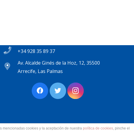
Contacto
secretaria@pplanzarote.es
+34 928 35 89 37
Av. Alcalde Ginés de la Hoz, 12, 35500
Arrecife, Las Palmas
las mencionadas cookies y la aceptación de nuestra
política de cookies
, pinche el