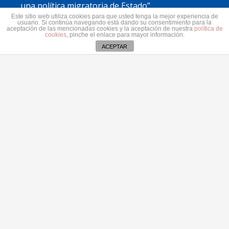
una política migratoria de Estado”
31 julio 2026
Este sitio web utiliza cookies para que usted tenga la mejor experiencia de
usuario. Si continúa navegando está dando su consentimiento para la
aceptación de las mencionadas cookies y la aceptación de nuestra
política de
cookies
, pinche el enlace para mayor información.
Contacto
ACEPTAR
secretaria@pplanzarote.es
+34 928 35 89 37
Av. Alcalde Ginés de la Hoz, 12, 35500 Arrecife,
Las Palmas
Aviso de cookies
© 2022 Partido Popular de Lanzarote.
Fotos portada Jeziel Martín
Todos los derechos reservados.
Aviso Legal.