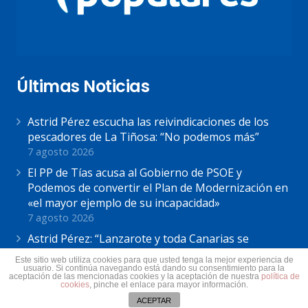
Últimas Noticias
Astrid Pérez escucha las reivindicaciones de los
pescadores de La Tiñosa: “No podemos más”
7 agosto 2026
El PP de Tías acusa al Gobierno de PSOE y
Podemos de convertir el Plan de Modernización en
«el mayor ejemplo de su incapacidad»
7 agosto 2026
Astrid Pérez: “Lanzarote y toda Canarias se
solidariza con Ceuta: España no puede seguir sin
Este sitio web utiliza cookies para que usted tenga la mejor experiencia de
una política migratoria de Estado”
usuario. Si continúa navegando está dando su consentimiento para la
aceptación de las mencionadas cookies y la aceptación de nuestra
política de
31 julio 2026
cookies
, pinche el enlace para mayor información.
ACEPTAR