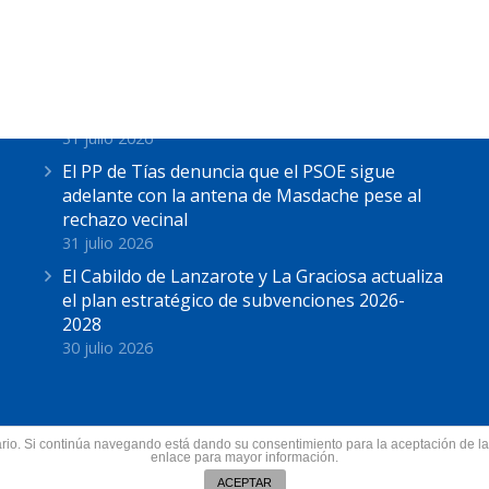
Últimas Noticias
Astrid Pérez: “Lanzarote y toda Canarias se
solidariza con Ceuta: España no puede seguir
sin una política migratoria de Estado”
31 julio 2026
El PP de Tías denuncia que el PSOE sigue
adelante con la antena de Masdache pese al
rechazo vecinal
31 julio 2026
El Cabildo de Lanzarote y La Graciosa actualiza
el plan estratégico de subvenciones 2026-
2028
30 julio 2026
suario. Si continúa navegando está dando su consentimiento para la aceptación de 
nzarote.
enlace para mayor información.
Todos los derechos res
ín
ACEPTAR