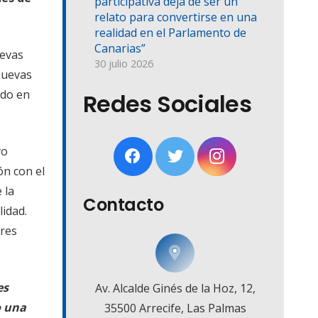
participativa deja de ser un
relato para convertirse en una
realidad en el Parlamento de
Canarias”
uevas
30 julio 2026
Nuevas
ado en
Redes Sociales
vo
ón con el
 la
Contacto
lidad.
ores
es
Av. Alcalde Ginés de la Hoz, 12,
o una
35500 Arrecife, Las Palmas