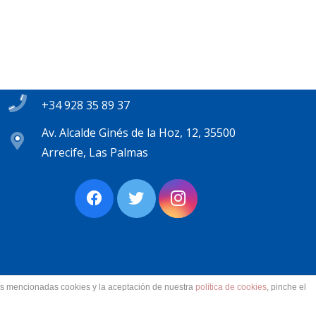
Contacto
secretaria@pplanzarote.es
+34 928 35 89 37
Av. Alcalde Ginés de la Hoz, 12, 35500
Arrecife, Las Palmas
las mencionadas cookies y la aceptación de nuestra
política de cookies
, pinche el
ervados.
Aviso Legal. Accesibilidad. Contacto.