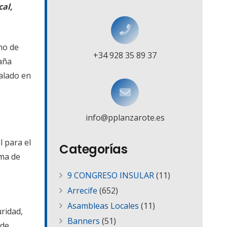
cal,
no de
+34 928 35 89 37
aña
talado en
info@pplanzarote.es
 para el
Categorías
ema de
9 CONGRESO INSULAR
(11)
Arrecife
(652)
Asambleas Locales
(11)
ridad,
Banners
(51)
 de