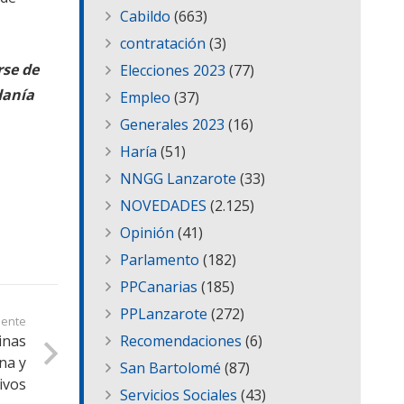
Cabildo
(663)
contratación
(3)
se de
Elecciones 2023
(77)
danía
Empleo
(37)
Generales 2023
(16)
Haría
(51)
NNGG Lanzarote
(33)
NOVEDADES
(2.125)
Opinión
(41)
Parlamento
(182)
PPCanarias
(185)
PPLanzarote
(272)
iente
inas
Recomendaciones
(6)
na y
San Bartolomé
(87)
ivos
Servicios Sociales
(43)