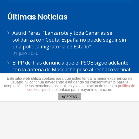
Últimas Noticias
Astrid Pérez: “Lanzarote y toda Canarias se
solidariza con Ceuta: España no puede seguir sin
una política migratoria de Estado”
31 julio 2026
El PP de Tías denuncia que el PSOE sigue adelante
con la antena de Masdache pese al rechazo vecinal
31 julio 2026
Este sitio web utiliza cookies para que usted tenga la mejor experiencia de
usuario. Si continúa navegando está dando su consentimiento para la
El Cabildo de Lanzarote y La Graciosa actualiza el
aceptación de las mencionadas cookies y la aceptación de nuestra
política de
cookies
, pinche el enlace para mayor información.
plan estratégico de subvenciones 2026-2028
ACEPTAR
30 julio 2026
Contacto
secretaria@pplanzarote.es