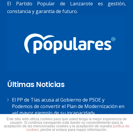
El Partido Popular de Lanzarote es gestión,
constancia y garantía de futuro.
Últimas Noticias
El PP de Tías acusa al Gobierno de PSOE y
Podemos de convertir el Plan de Modernización en
«el mayor ejemplo de su incapacidad»
7 agosto 2026
Este sitio web utiliza cookies para que usted tenga la mejor experiencia de
usuario. Si continúa navegando está dando su consentimiento para la
aceptación de las mencionadas cookies y la aceptación de nuestra
política de
Astrid Pérez: “Lanzarote y toda Canarias se
cookies
, pinche el enlace para mayor información.