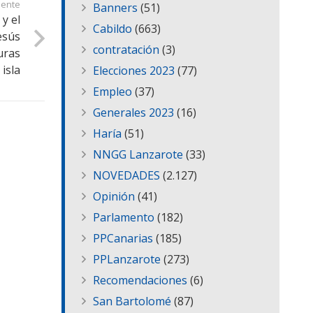
iente
Banners
(51)
y el
Cabildo
(663)
esús
contratación
(3)
uras
isla
Elecciones 2023
(77)
Empleo
(37)
Generales 2023
(16)
Haría
(51)
NNGG Lanzarote
(33)
NOVEDADES
(2.127)
Opinión
(41)
Parlamento
(182)
PPCanarias
(185)
PPLanzarote
(273)
Recomendaciones
(6)
San Bartolomé
(87)