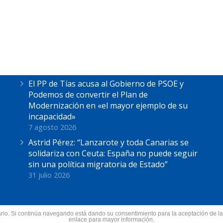
Últimas Noticias
Astrid Pérez escucha las reivindicaciones de
los pescadores de La Tiñosa: “No podemos
más”
7 agosto 2026
El PP de Tías acusa al Gobierno de PSOE y
Podemos de convertir el Plan de
Modernización en «el mayor ejemplo de su
incapacidad»
7 agosto 2026
Astrid Pérez: “Lanzarote y toda Canarias se
solidariza con Ceuta: España no puede seguir
sin una política migratoria de Estado”
31 julio 2026
suario. Si continúa navegando está dando su consentimiento para la aceptación de 
nzarote.
enlace para mayor información.