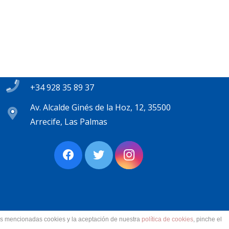
Contacto
secretaria@pplanzarote.es
+34 928 35 89 37
Av. Alcalde Ginés de la Hoz, 12, 35500
Arrecife, Las Palmas
las mencionadas cookies y la aceptación de nuestra
política de cookies
, pinche el