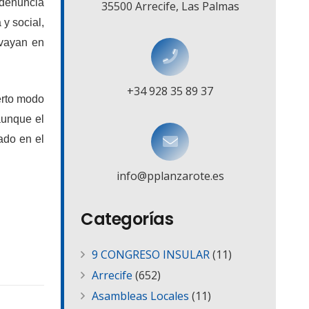
 denuncia
35500 Arrecife, Las Palmas
y social,
 vayan en
+34 928 35 89 37
erto modo
aunque el
bado en el
info@pplanzarote.es
Categorías
9 CONGRESO INSULAR
(11)
Arrecife
(652)
Asambleas Locales
(11)