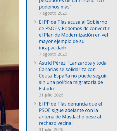
pescadores de La Tiñosa: “No
podemos más”
7 agosto 2026
El PP de Tías acusa al Gobierno
de PSOE y Podemos de convertir
el Plan de Modernización en «el
mayor ejemplo de su
incapacidad»
7 agosto 2026
Astrid Pérez: “Lanzarote y toda
Canarias se solidariza con
Ceuta: España no puede seguir
sin una política migratoria de
Estado”
31 julio 2026
El PP de Tías denuncia que el
PSOE sigue adelante con la
antena de Masdache pese al
rechazo vecinal
31 julio 2026