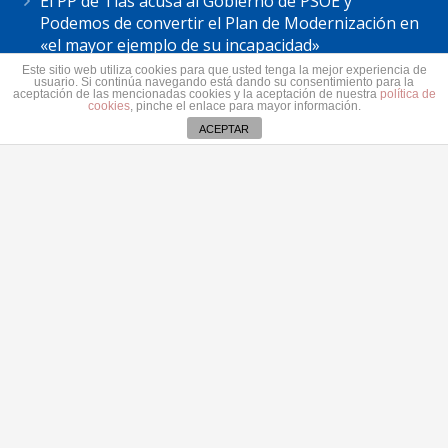
El PP de Tías acusa al Gobierno de PSOE y
Podemos de convertir el Plan de Modernización en
«el mayor ejemplo de su incapacidad»
7 agosto 2026
Este sitio web utiliza cookies para que usted tenga la mejor experiencia de
usuario. Si continúa navegando está dando su consentimiento para la
Astrid Pérez: “Lanzarote y toda Canarias se
aceptación de las mencionadas cookies y la aceptación de nuestra
política de
cookies
, pinche el enlace para mayor información.
solidariza con Ceuta: España no puede seguir sin
ACEPTAR
una política migratoria de Estado”
31 julio 2026
Contacto
secretaria@pplanzarote.es
+34 928 35 89 37
Aviso de cookies
Av. Alcalde Ginés de la Hoz, 12, 35500 Arrecife,
Las Palmas