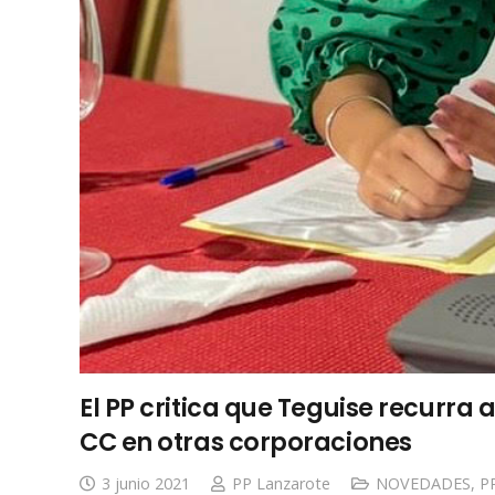
El PP critica que Teguise recurr
CC en otras corporaciones
3 junio 2021
PP Lanzarote
NOVEDADES
,
P