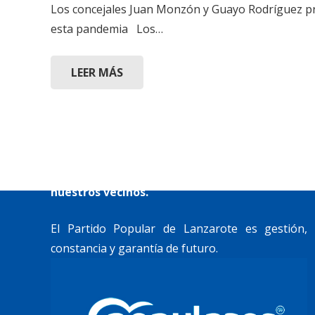
Los concejales Juan Monzón y Guayo Rodríguez pre
esta pandemia Los…
LEER MÁS
«Lanzarote, nuestro momento».
Trabajamos por construir un futuro para
Lanzarote y La Graciosa, como desean
nuestros vecinos.
El Partido Popular de Lanzarote es gestión,
constancia y garantía de futuro.