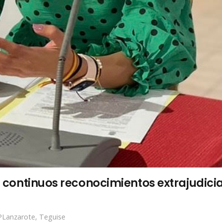
a a continuos reconocimientos extrajudic
PLanzarote
,
Teguise