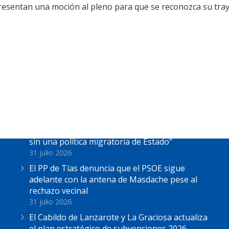
sentan una moción al pleno para que se reconozca su trayec
Últimas Noticias
Astrid Pérez: “Lanzarote y toda Canarias se
solidariza con Ceuta: España no puede seguir
sin una política migratoria de Estado”
31 julio 2026
El PP de Tías denuncia que el PSOE sigue
adelante con la antena de Masdache pese al
rechazo vecinal
31 julio 2026
El Cabildo de Lanzarote y La Graciosa actualiza
el plan estratégico de subvenciones 2026-