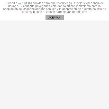
7 agosto 2026
Este sitio web utiliza cookies para que usted tenga la mejor experiencia de
usuario. Si continúa navegando está dando su consentimiento para la
Astrid Pérez: “Lanzarote y toda Canarias se
aceptación de las mencionadas cookies y la aceptación de nuestra
política de
cookies
, pinche el enlace para mayor información.
solidariza con Ceuta: España no puede seguir sin
ACEPTAR
una política migratoria de Estado”
31 julio 2026
Contacto
secretaria@pplanzarote.es
+34 928 35 89 37
Aviso de cookies
Av. Alcalde Ginés de la Hoz, 12, 35500 Arrecife,
Las Palmas
© 2022 Partido Popular de Lanzarote.