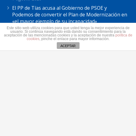
El PP de Tías acusa al Gobierno de PSOE y
Podemos de convertir el Plan de Modernización en
«el mayor ejemplo de su incapacidad»
7 agosto 2026
Este sitio web utiliza cookies para que usted tenga la mejor experiencia de
usuario. Si continúa navegando está dando su consentimiento para la
aceptación de las mencionadas cookies y la aceptación de nuestra
política de
Astrid Pérez: “Lanzarote y toda Canarias se
cookies
, pinche el enlace para mayor información.
solidariza con Ceuta: España no puede seguir sin
ACEPTAR
una política migratoria de Estado”
31 julio 2026
Contacto
secretaria@pplanzarote.es
+34 928 35 89 37
Aviso de cookies
Av. Alcalde Ginés de la Hoz, 12, 35500 Arrecife,
Las Palmas