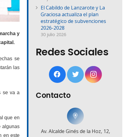
El Cabildo de Lanzarote y La
Graciosa actualiza el plan
estratégico de subvenciones
2026-2028
 marcha y
30 julio 2026
apital.
Redes Sociales
fechas se
tarán las
s se va a
Contacto
al que en
e algunas
Av. Alcalde Ginés de la Hoz, 12,
n en este