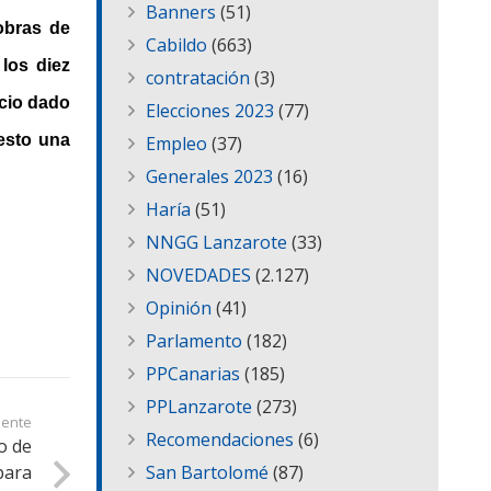
Banners
(51)
obras de
Cabildo
(663)
los diez
contratación
(3)
icio dado
Elecciones 2023
(77)
esto una
Empleo
(37)
Generales 2023
(16)
Haría
(51)
NNGG Lanzarote
(33)
NOVEDADES
(2.127)
Opinión
(41)
Parlamento
(182)
PPCanarias
(185)
PPLanzarote
(273)
iente
Recomendaciones
(6)
o de
para
San Bartolomé
(87)