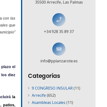
35500 Arrecife, Las Palmas
a con las
uales que
+34 928 35 89 37
unicipio”
info@pplanzarote.es
 plazo el
Categorías
 los diez
9 CONGRESO INSULAR
(11)
Arrecife
(652)
ncluirá
la
Asambleas Locales
(11)
 patios,