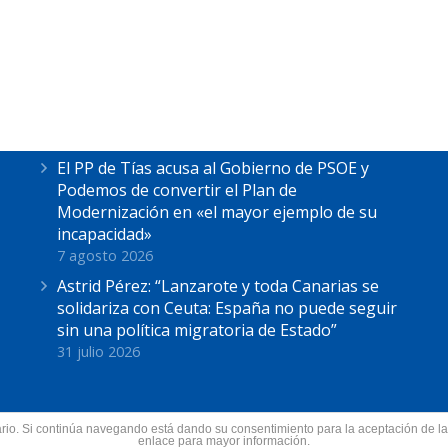
Últimas Noticias
Astrid Pérez escucha las reivindicaciones de
los pescadores de La Tiñosa: “No podemos
más”
7 agosto 2026
El PP de Tías acusa al Gobierno de PSOE y
Podemos de convertir el Plan de
Modernización en «el mayor ejemplo de su
incapacidad»
7 agosto 2026
Astrid Pérez: “Lanzarote y toda Canarias se
solidariza con Ceuta: España no puede seguir
sin una política migratoria de Estado”
31 julio 2026
suario. Si continúa navegando está dando su consentimiento para la aceptación de 
nzarote.
enlace para mayor información.