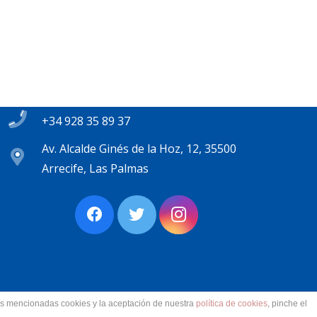
Contacto
secretaria@pplanzarote.es
+34 928 35 89 37
Av. Alcalde Ginés de la Hoz, 12, 35500
Arrecife, Las Palmas
las mencionadas cookies y la aceptación de nuestra
política de cookies
, pinche el