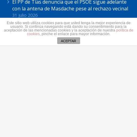
El PP de Tías denuncia que el PSOE sigue adelante
con la antena de Masdache pese al rechazo vecinal
31 julio 2026
Este sitio web utiliza cookies para que usted tenga la mejor experiencia de
El Cabildo de Lanzarote y La Graciosa actualiza el
usuario. Si continúa navegando está dando su consentimiento para la
plan estratégico de subvenciones 2026-2028
aceptación de las mencionadas cookies y la aceptación de nuestra
política de
cookies
, pinche el enlace para mayor información.
30 julio 2026
ACEPTAR
Contacto
secretaria@pplanzarote.es
+34 928 35 89 37
Av. Alcalde Ginés de la Hoz, 12, 35500 Arrecife,
Las Palmas
Aviso de cookies