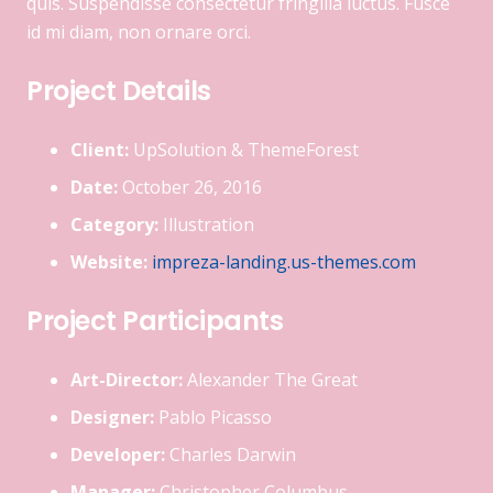
quis. Suspendisse consectetur fringilla luctus. Fusce
id mi diam, non ornare orci.
Project Details
Client:
UpSolution & ThemeForest
Date:
October 26, 2016
Category:
Illustration
Website:
impreza-landing.us-themes.com
Project Participants
Art-Director:
Alexander The Great
Designer:
Pablo Picasso
Developer:
Charles Darwin
Manager:
Christopher Columbus