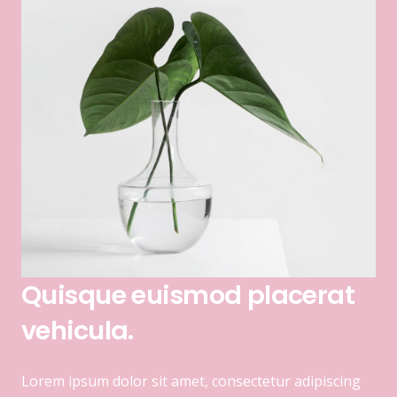
Quisque euismod placerat
vehicula.
Lorem ipsum dolor sit amet, consectetur adipiscing