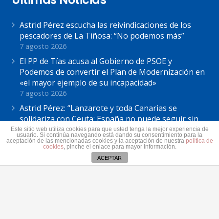
Astrid Pérez escucha las reivindicaciones de los
pescadores de La Tiñosa: “No podemos más”
7 agosto 2026
El PP de Tías acusa al Gobierno de PSOE y
Podemos de convertir el Plan de Modernización en
«el mayor ejemplo de su incapacidad»
7 agosto 2026
Astrid Pérez: “Lanzarote y toda Canarias se
solidariza con Ceuta: España no puede seguir sin
una política migratoria de Estado”
Este sitio web utiliza cookies para que usted tenga la mejor experiencia de
usuario. Si continúa navegando está dando su consentimiento para la
31 julio 2026
aceptación de las mencionadas cookies y la aceptación de nuestra
política de
cookies
, pinche el enlace para mayor información.
ACEPTAR
Contacto
secretaria@pplanzarote.es
+34 928 35 89 37