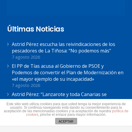
Últimas Noticias
Astrid Pérez escucha las reivindicaciones de los
pescadores de La Tiñosa: “No podemos más”
7 agosto 2026
El PP de Tías acusa al Gobierno de PSOE y
Podemos de convertir el Plan de Modernización en
«el mayor ejemplo de su incapacidad»
7 agosto 2026
Astrid Pérez: “Lanzarote y toda Canarias se
solidariza con Ceuta: España no puede seguir sin
Este sitio web utiliza cookies para que usted tenga la mejor experiencia de
una política migratoria de Estado”
usuario. Si continúa navegando está dando su consentimiento para la
aceptación de las mencionadas cookies y la aceptación de nuestra
política de
31 julio 2026
cookies
, pinche el enlace para mayor información.
ACEPTAR