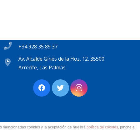
Contacto
secretaria@pplanzarote.es
+34 928 35 89 37
Av. Alcalde Ginés de la Hoz, 12, 35500
Arrecife, Las Palmas
las mencionadas cookies y la aceptación de nuestra
política de cookies
, pinche el
ervados.
Aviso Legal. Accesibilidad. Contacto.