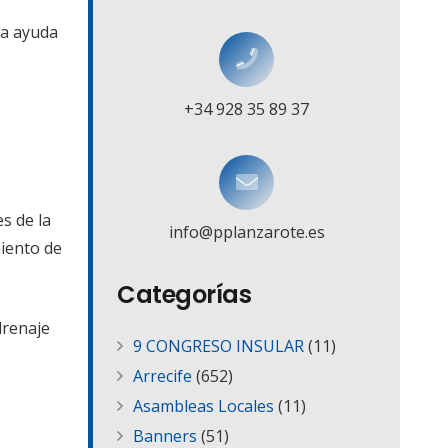
la ayuda
+34 928 35 89 37
s de la
info@pplanzarote.es
miento de
Categorías
drenaje
9 CONGRESO INSULAR
(11)
Arrecife
(652)
Asambleas Locales
(11)
Banners
(51)