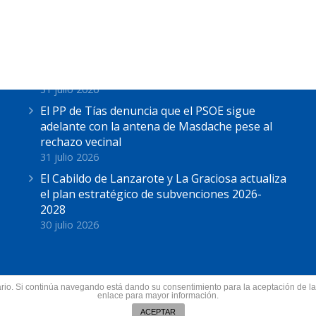
Últimas Noticias
Astrid Pérez: “Lanzarote y toda Canarias se
solidariza con Ceuta: España no puede seguir
sin una política migratoria de Estado”
31 julio 2026
El PP de Tías denuncia que el PSOE sigue
adelante con la antena de Masdache pese al
rechazo vecinal
31 julio 2026
El Cabildo de Lanzarote y La Graciosa actualiza
el plan estratégico de subvenciones 2026-
2028
30 julio 2026
suario. Si continúa navegando está dando su consentimiento para la aceptación de 
nzarote.
enlace para mayor información.
Todos los derechos res
ín
ACEPTAR