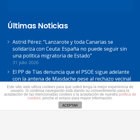
Últimas Noticias
Astrid Pérez: “Lanzarote y toda Canarias se
solidariza con Ceuta: España no puede seguir sin
una política migratoria de Estado”
31 julio 2026
El PP de Tías denuncia que el PSOE sigue adelante
con la antena de Masdache pese al rechazo vecinal
31 julio 2026
Este sitio web utiliza cookies para que usted tenga la mejor experiencia de
usuario. Si continúa navegando está dando su consentimiento para la
El Cabildo de Lanzarote y La Graciosa actualiza el
aceptación de las mencionadas cookies y la aceptación de nuestra
política de
cookies
, pinche el enlace para mayor información.
plan estratégico de subvenciones 2026-2028
ACEPTAR
30 julio 2026
Contacto