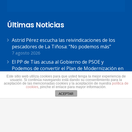
Últimas Noticias
Astrid Pérez escucha las reivindicaciones de los
pescadores de La Tiñosa: “No podemos más”
7 agosto 2026
El PP de Tías acusa al Gobierno de PSOE y
Podemos de convertir el Plan de Modernización en
«el mayor ejemplo de su incapacidad»
Este sitio web utiliza cookies para que usted tenga la mejor experiencia de
usuario. Si continúa navegando está dando su consentimiento para la
7 agosto 2026
aceptación de las mencionadas cookies y la aceptación de nuestra
política de
cookies
, pinche el enlace para mayor información.
Astrid Pérez: “Lanzarote y toda Canarias se
ACEPTAR
solidariza con Ceuta: España no puede seguir sin
una política migratoria de Estado”
31 julio 2026
Contacto