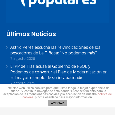
Últimas Noticias
Astrid Pérez escucha las reivindicaciones de los
pescadores de La Tiñosa: “No podemos más”
7 agosto 2026
El PP de Tías acusa al Gobierno de PSOE y
Podemos de convertir el Plan de Modernización en
«el mayor ejemplo de su incapacidad»
7 agosto 2026
Este sitio web utiliza cookies para que usted tenga la mejor experiencia de
Astrid Pérez: “Lanzarote y toda Canarias se
usuario. Si continúa navegando está dando su consentimiento para la
aceptación de las mencionadas cookies y la aceptación de nuestra
política de
solidariza con Ceuta: España no puede seguir sin
cookies
, pinche el enlace para mayor información.
una política migratoria de Estado”
ACEPTAR
31 julio 2026