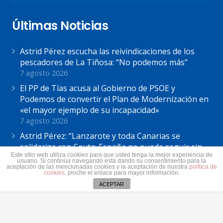
Últimas Noticias
Astrid Pérez escucha las reivindicaciones de los
pescadores de La Tiñosa: “No podemos más”
7 agosto 2026
El PP de Tías acusa al Gobierno de PSOE y
Podemos de convertir el Plan de Modernización en
«el mayor ejemplo de su incapacidad»
7 agosto 2026
Astrid Pérez: “Lanzarote y toda Canarias se
solidariza con Ceuta: España no puede seguir sin
Este sitio web utiliza cookies para que usted tenga la mejor experiencia de
una política migratoria de Estado”
usuario. Si continúa navegando está dando su consentimiento para la
aceptación de las mencionadas cookies y la aceptación de nuestra
política de
31 julio 2026
cookies
, pinche el enlace para mayor información.
ACEPTAR
Contacto
secretaria@pplanzarote.es