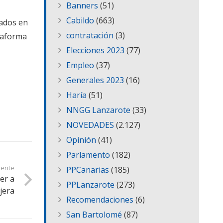
Banners
(51)
Cabildo
(663)
sados en
contratación
(3)
ataforma
Elecciones 2023
(77)
Empleo
(37)
Generales 2023
(16)
Haría
(51)
NNGG Lanzarote
(33)
NOVEDADES
(2.127)
Opinión
(41)
Parlamento
(182)
iente
PPCanarias
(185)
er a
PPLanzarote
(273)
ejera
Recomendaciones
(6)
San Bartolomé
(87)