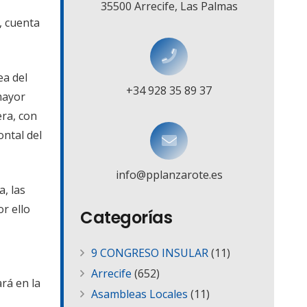
35500 Arrecife, Las Palmas
, cuenta
ea del
+34 928 35 89 37
mayor
era, con
ontal del
info@pplanzarote.es
, las
r ello
Categorías
9 CONGRESO INSULAR
(11)
Arrecife
(652)
rá en la
Asambleas Locales
(11)