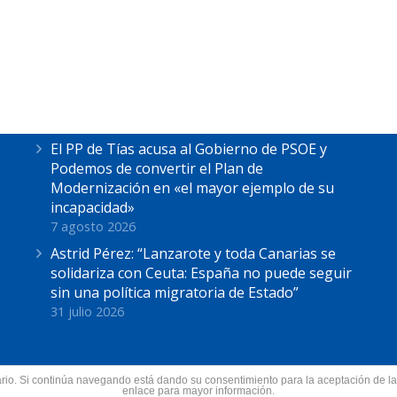
Últimas Noticias
Astrid Pérez escucha las reivindicaciones de
los pescadores de La Tiñosa: “No podemos
más”
7 agosto 2026
El PP de Tías acusa al Gobierno de PSOE y
Podemos de convertir el Plan de
Modernización en «el mayor ejemplo de su
incapacidad»
7 agosto 2026
Astrid Pérez: “Lanzarote y toda Canarias se
solidariza con Ceuta: España no puede seguir
sin una política migratoria de Estado”
31 julio 2026
suario. Si continúa navegando está dando su consentimiento para la aceptación de 
nzarote.
enlace para mayor información.