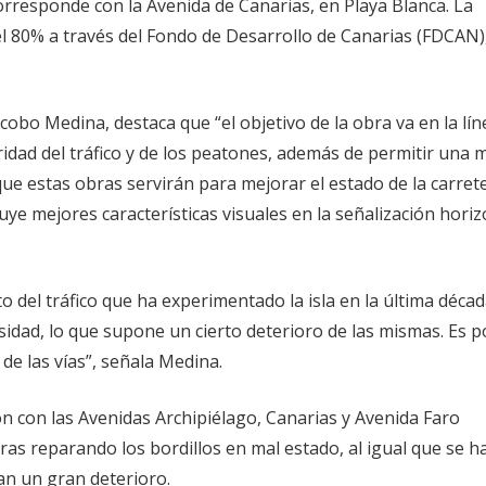
 corresponde con la Avenida de Canarias, en Playa Blanca. La
del 80% a través del Fondo de Desarrollo de Canarias (FDCAN)
cobo Medina, destaca que “el objetivo de la obra va en la lín
idad del tráfico y de los peatones, además de permitir una 
 que estas obras servirán para mejorar el estado de la carret
uye mejores características visuales en la señalización horiz
 del tráfico que ha experimentado la isla en la última década
idad, lo que supone un cierto deterioro de las mismas. Es po
de las vías”, señala Medina.
ión con las Avenidas Archipiélago, Canarias y Avenida Faro
ras reparando los bordillos en mal estado, al igual que se ha
an un gran deterioro.