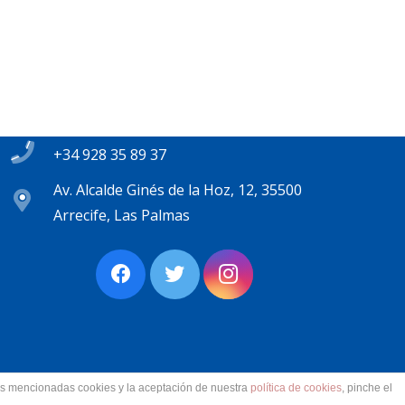
Contacto
secretaria@pplanzarote.es
+34 928 35 89 37
Av. Alcalde Ginés de la Hoz, 12, 35500
Arrecife, Las Palmas
las mencionadas cookies y la aceptación de nuestra
política de cookies
, pinche el