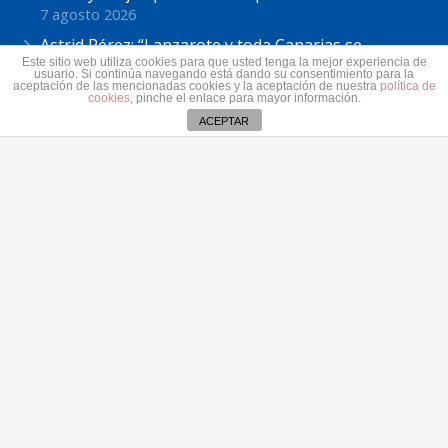
7 agosto 2026
Astrid Pérez: “Lanzarote y toda Canarias se
Este sitio web utiliza cookies para que usted tenga la mejor experiencia de
solidariza con Ceuta: España no puede seguir sin
usuario. Si continúa navegando está dando su consentimiento para la
una política migratoria de Estado”
aceptación de las mencionadas cookies y la aceptación de nuestra
política de
cookies
, pinche el enlace para mayor información.
31 julio 2026
ACEPTAR
Contacto
secretaria@pplanzarote.es
+34 928 35 89 37
Av. Alcalde Ginés de la Hoz, 12, 35500 Arrecife,
Las Palmas
Aviso de cookies
© 2022 Partido Popular de Lanzarote.