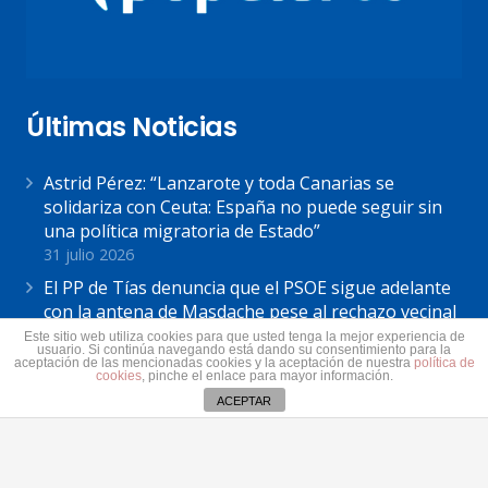
Últimas Noticias
Astrid Pérez: “Lanzarote y toda Canarias se
solidariza con Ceuta: España no puede seguir sin
una política migratoria de Estado”
31 julio 2026
El PP de Tías denuncia que el PSOE sigue adelante
con la antena de Masdache pese al rechazo vecinal
31 julio 2026
Este sitio web utiliza cookies para que usted tenga la mejor experiencia de
usuario. Si continúa navegando está dando su consentimiento para la
aceptación de las mencionadas cookies y la aceptación de nuestra
política de
El Cabildo de Lanzarote y La Graciosa actualiza el
cookies
, pinche el enlace para mayor información.
plan estratégico de subvenciones 2026-2028
ACEPTAR
30 julio 2026