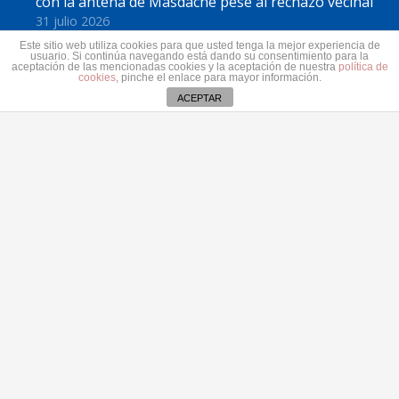
con la antena de Masdache pese al rechazo vecinal
31 julio 2026
El Cabildo de Lanzarote y La Graciosa actualiza el
Este sitio web utiliza cookies para que usted tenga la mejor experiencia de
usuario. Si continúa navegando está dando su consentimiento para la
plan estratégico de subvenciones 2026-2028
aceptación de las mencionadas cookies y la aceptación de nuestra
política de
cookies
, pinche el enlace para mayor información.
30 julio 2026
ACEPTAR
Contacto
secretaria@pplanzarote.es
+34 928 35 89 37
Av. Alcalde Ginés de la Hoz, 12, 35500 Arrecife,
Las Palmas
Aviso de cookies
© 2022 Partido Popular de Lanzarote.