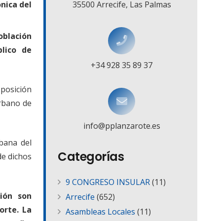
nica del
35500 Arrecife, Las Palmas
oblación
lico de
+34 928 35 89 37
sposición
urbano de
info@pplanzarote.es
rbana del
Categorías
de dichos
9 CONGRESO INSULAR
(11)
ción son
Arrecife
(652)
orte. La
Asambleas Locales
(11)