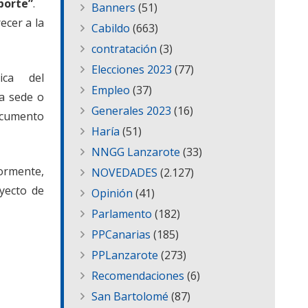
porte”
.
Banners
(51)
ecer a la
Cabildo
(663)
contratación
(3)
Elecciones 2023
(77)
ca del
Empleo
(37)
ha sede o
Generales 2023
(16)
documento
Haría
(51)
NNGG Lanzarote
(33)
ormente,
NOVEDADES
(2.127)
yecto de
Opinión
(41)
Parlamento
(182)
PPCanarias
(185)
PPLanzarote
(273)
Recomendaciones
(6)
San Bartolomé
(87)