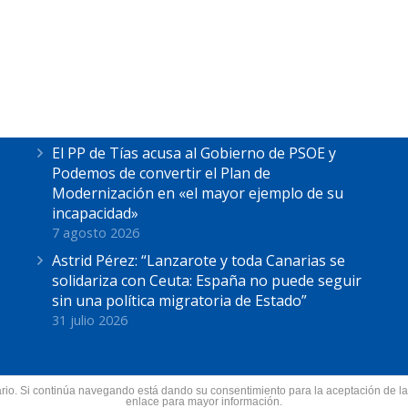
Últimas Noticias
Astrid Pérez escucha las reivindicaciones de
los pescadores de La Tiñosa: “No podemos
más”
7 agosto 2026
El PP de Tías acusa al Gobierno de PSOE y
Podemos de convertir el Plan de
Modernización en «el mayor ejemplo de su
incapacidad»
7 agosto 2026
Astrid Pérez: “Lanzarote y toda Canarias se
solidariza con Ceuta: España no puede seguir
sin una política migratoria de Estado”
31 julio 2026
suario. Si continúa navegando está dando su consentimiento para la aceptación de 
nzarote.
enlace para mayor información.