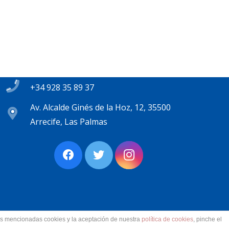
Contacto
secretaria@pplanzarote.es
+34 928 35 89 37
Av. Alcalde Ginés de la Hoz, 12, 35500
Arrecife, Las Palmas
las mencionadas cookies y la aceptación de nuestra
política de cookies
, pinche el